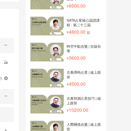
9500.00
SATA占星核心認證課
程 - 第二十三屆
4800.00
起
時空中點合盤 | 在線自
學
3600.00
古典擇時占星 | 線上跟
班
25
4500.00
古典預測占星技巧 | 線
上跟班
10200.00
人際關係合盤 | 線上跟
班