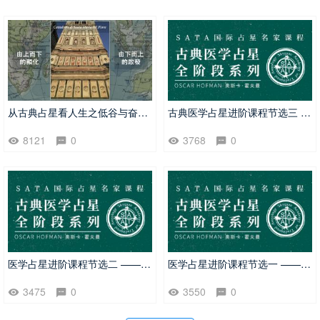
从古典占星看人生之低谷与奋起｜Cecily老师
古典医学占星进阶课程节选三 —— 占星草药学之草药与征象判断 | 荠菜
8121
0
3768
0
医学占星进阶课程节选二 —— 金属与宝石水晶的占星征象与疗愈应用
医学占星进阶课程节选一 —— 草药与征象判断 | 蒲公英
3475
0
3550
0