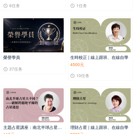
6任务
1任务
榮譽學員
生時校正 | 線上跟班、在線自學
4500元
37任务
10任务
主題占星講座：南北半球占星大不同？——破解跨越地平線的占星迷思
理財占星 | 線上跟班、在線自學