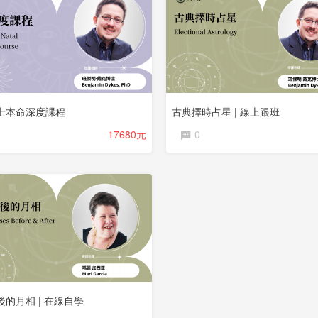
士本命深度課程
古典擇時占星 | 線上跟班
17680元
0
的月相 | 在線自學