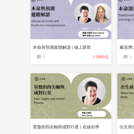
本命與預測進階解讀 | 線上跟班
戴克博
0
11800元
0
星盤的四尖軸與成對行星 | 在線自學
出生前後