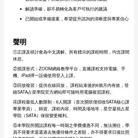
解讀準確，卻不易轉化為客戶可執行的建議
已開始或準備接案，希望提升諮詢的清晰度與專業信心
聲明
①正課及研討會為中文講解。所有標示的課程時間，均含課間
休息。
②授課形式：ZOOM網絡教學平台，直播課程支持電腦、手
機、iPad擇一設備使用登入上課。
③回放複習：提供在線回放， 課程結束後的6個月內有效，登
錄SATA占星學院官方網站即可隨時用電腦複習課程。
④課程最低人數限制：6人開課（首次開班僅招收SATA核心課
畢業學員）。師資、課程內容、時間及場地等，星空凝視占星
學院（SATA）保留變更權利。
⑤本學院所開設課程每一時期之學費優惠不同，無法溯往，學
員不得要求退還過去無優待條件之差額，亦不得要求日後比照