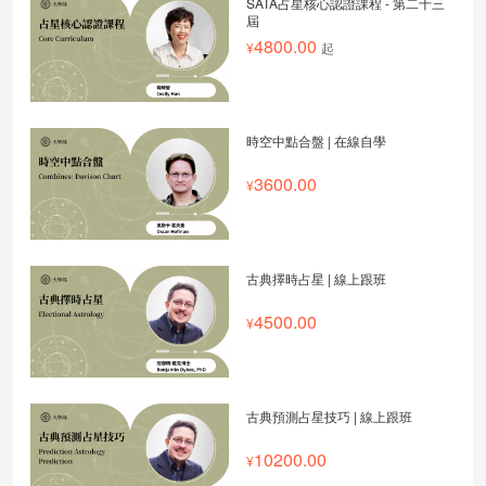
SATA占星核心認證課程 - 第二十三
屆
4800.00
起
時空中點合盤 | 在線自學
3600.00
古典擇時占星 | 線上跟班
4500.00
古典預測占星技巧 | 線上跟班
10200.00