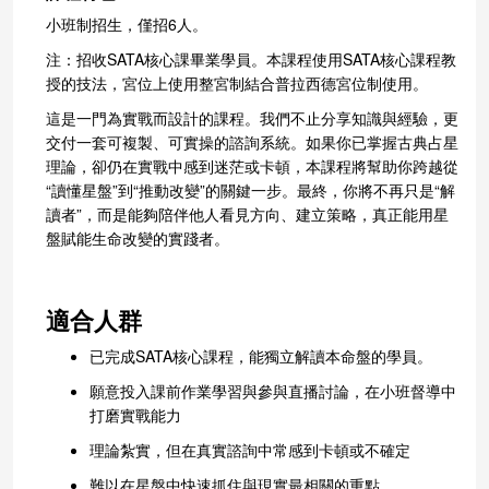
小班制招生，僅招6人。
注：招收SATA核心課畢業學員。本課程使用SATA核心課程教
授的技法，宮位上使用整宮制結合普拉西德宮位制使用。
這是一門為實戰而設計的課程。我們不止分享知識與經驗，更
交付一套可複製、可實操的諮詢系統。如果你已掌握古典占星
理論，卻仍在實戰中感到迷茫或卡頓，本課程將幫助你跨越從
“讀懂星盤”到“推動改變”的關鍵一步。最終，你將不再只是“解
讀者”，而是能夠陪伴他人看見方向、建立策略，真正能用星
盤賦能生命改變的實踐者。
適合人群
已完成SATA核心課程，能獨立解讀本命盤的學員。
願意投入課前作業學習與參與直播討論，在小班督導中
打磨實戰能力
理論紮實，但在真實諮詢中常感到卡頓或不確定
難以在星盤中快速抓住與現實最相關的重點