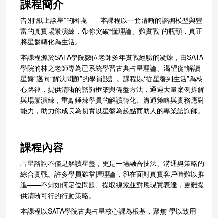
課程簡介
告別“紙上談星”的困境——本課程以一套清晰的諮詢模型與豐
富的真實場景演練，帶你突破“懂理論、難實戰”的瓶頸，真正
將星盤轉化為生活。
本課程源於SATA學院數位老師多年實戰經驗的凝煉，由SATA
學院的林之老師專為已系統學習古典占星理論、渴望從“解讀
星盤”邁向“解決問題”的學員設計。課程以“從星盤到生活”為核
心路徑，提供清晰的諮詢框架與備盤方法，通過大量案例拆解
與場景演練，重點錘煉學員的解讀轉化、溝通策略與實務應對
能力，助力你成長為切實以星盤為起點而助人的專業諮詢師。
課程內容
占星諮詢不僅是解讀星盤，更是一場融合技法、溝通與策略的
綜合實戰。許多學員雖掌握理論，卻在面對真實客戶時難以推
進——不知如何定位問題、提取線索並對應現實表達，更難提
供清晰可行的行動策略。
本課程以SATA學院古典占星核心課為根基，聚焦“學以致用”