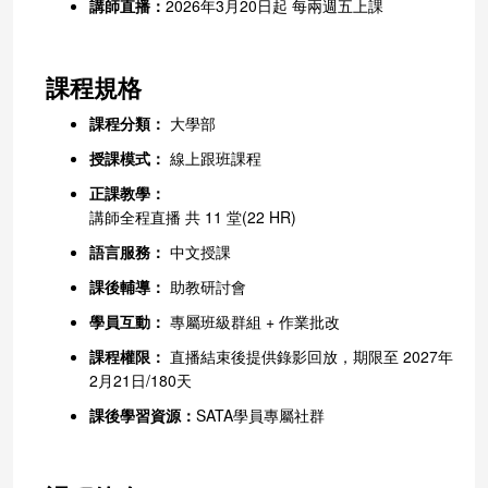
講師直播：
2026年3月20日起 每兩週五上課
課程規格
課程分類：
大學部
授課模式：
線上跟班課程
正課教學：
講師全程直播 共 11 堂(22 HR)
語言服務：
中文授課
課後輔導：
助教研討會
學員互動：
專屬班級群組 + 作業批改
課程權限：
直播結束後提供錄影回放，期限至 2027年
2月21日/180天
課後學習資源：
SATA學員專屬社群