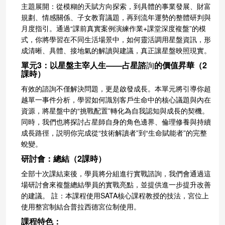
主題展開：從模糊的天賦方向探索，到具體的事業發展、財富
規劃、情感關係、子女教育議題，再到流年運勢的整體研判與
月度指引。通過“課前真實案例演練作業+課堂深度複盤”的模
式，你將學習在不同生活場景中，如何靈活調用星盤資訊，形
成清晰、具體、接地氣的解讀與建議，真正讓星盤映照現實。
單元3：以星盤主宰人生——占星諮
詢
的價值昇華（2
課時）
有效的諮詢不僅解決問題，更是啟發成長。本單元將引導你超
越單一事件分析，學習如何識別客戶生命中的核心議題與內在
資源，將星盤中的“挑戰配置”轉化為自我認知與成長的契機。
同時，我們也將探討占星師自身的角色邊界、倫理修養與持續
成長路徑，説明你完成從“技術解讀者”到“生命賦能者”的完整
蛻變。
研討會：總結（2課時）
全部十次課結束後，學員將分組進行實戰諮詢，我們會通過這
場研討會來複盤總結學員的實戰亮點，並提供進一步提升改善
的建議。 註：本課程使用SATA核心課程教授的技法，宮位上
使用整宮制結合普拉西德宮位制使用。
課程特色：