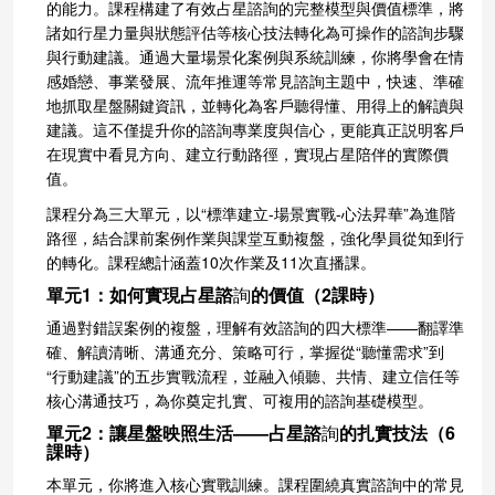
的能力。課程構建了有效占星諮詢的完整模型與價值標準，將
諸如行星力量與狀態評估等核心技法轉化為可操作的諮詢步驟
與行動建議。通過大量場景化案例與系統訓練，你將學會在情
感婚戀、事業發展、流年推運等常見諮詢主題中，快速、準確
地抓取星盤關鍵資訊，並轉化為客戶聽得懂、用得上的解讀與
建議。這不僅提升你的諮詢專業度與信心，更能真正説明客戶
在現實中看見方向、建立行動路徑，實現占星陪伴的實際價
值。
課程分為三大單元，以“標準建立-場景實戰-心法昇華”為進階
路徑，結合課前案例作業與課堂互動複盤，強化學員從知到行
的轉化。課程總計涵蓋10次作業及11次直播課。
單元1：如何實現占星諮
詢
的價值（2課時）
通過對錯誤案例的複盤，理解有效諮詢的四大標準——翻譯準
確、解讀清晰、溝通充分、策略可行，掌握從“聽懂需求”到
“行動建議”的五步實戰流程，並融入傾聽、共情、建立信任等
核心溝通技巧，為你奠定扎實、可複用的諮詢基礎模型。
單元2：讓星盤映照生活——占星諮
詢
的扎實技法（6
課時）
本單元，你將進入核心實戰訓練。課程圍繞真實諮詢中的常見